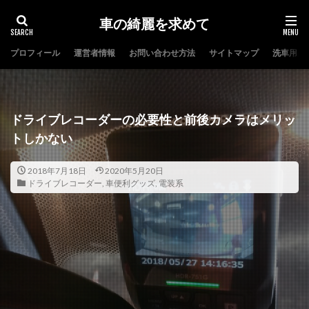
車の綺麗を求めて
プロフィール
運営者情報
お問い合わせ方法
サイトマップ
洗車用品
タグ
コーティング
ヘッドライト
洗車
自動車保険
ドライブレコーダーの必要性と前後カメラはメリッ
検索
トしかない
2018年7月18日
2020年5月20日
ドライブレコーダー
,
車便利グッズ
,
電装系