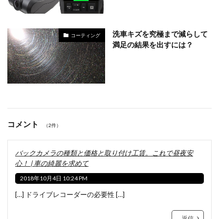
洗車キズを究極まで減らして
コーティング
満足の結果を出すには？
コメント
（2件）
バックカメラの種類と価格と取り付け工賃。これで昼夜安
心！ | 車の綺麗を求めて
2018年10月4日 10:24 PM
[…] ドライブレコーダーの必要性 […]
返信