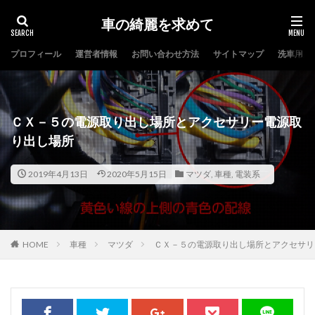
車の綺麗を求めて
プロフィール
運営者情報
お問い合わせ方法
サイトマップ
洗車用品
タグ
コーティング
ヘッドライト
洗車
自動車保険
ＣＸ－５の電源取り出し場所とアクセサリー電源取
検索
り出し場所
2019年4月13日
2020年5月15日
マツダ
,
車種
,
電装系
HOME
車種
マツダ
ＣＸ－５の電源取り出し場所とアクセサリ