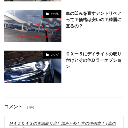
車の凹みを直すデントリペア
その他
って？価格は安いの？綺麗に
直るの？
ＣＸー５にデイライトの取り
マツダ
付けとその他Ｄラーオプショ
ン
コメント
（1件）
ＭＡＺＤＡ３の電源取り出し場所と外し方の説明書！ | 車の