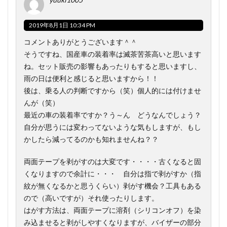
2019年8月1日 10:34 PM
コメントありがとうございます＾＾
そうですね、国産車の装着率は滅茶苦茶高いと思います
ね。セット販売の影響もあったりもすると思いますし、
雨の日は便利と感じると思いますから！！
後は、乗る人の判断ですから（笑）個人的には付けませ
んが（笑）
最近の車の装着率ですか？う～ん どうなんでしょう？
自分が思うには変わってないような気もしますが、もし
かしたら減ってるのかも知れませんね？？
両面テープを剥がすのは大変です・・・・古くなると固
くなりますので余計に・・・ 自分は指で剥がすか（指
紋が無くなるかと思うくらい）剥がす機会？工具もある
ので（高いですが）それ使ったりします。
はがす方法は、両面テープに溶剤（シリコンオフ）を染
み込ませると剥がしやすくなりますが、バイザーの部分