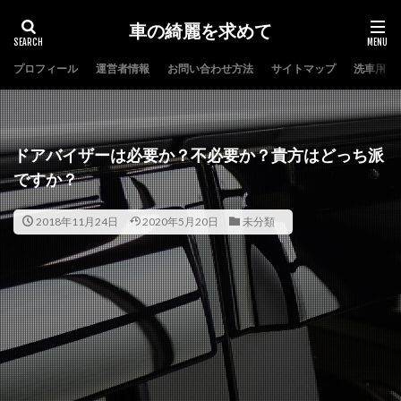
車の綺麗を求めて
プロフィール
運営者情報
お問い合わせ方法
サイトマップ
洗車用品
タグ
コーティング
ヘッドライト
洗車
自動車保険
ドアバイザーは必要か？不必要か？貴方はどっち派
検索
ですか？
2018年11月24日
2020年5月20日
未分類