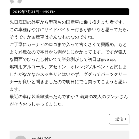
2019年7月31日 11:59 PM
先日底辺の外車から型落ちの国産車に乗り換えまた者です。
この車種はやけにサイドバイザー付きが多いなと思ってたら､
そうですか国産車はそんなものなのですね。
ご丁寧にカーナビのロゴまで入って古くさくて興醒め。もと
より邪魔なので本日から剥がしにかかってます。ですが強力
な両面でびったし付いてて半分剥がして初日はgive up。
燃料用アルコール、アセトン、オレンジソルベントと試しま
したがなかなかスッキリとはいかず、ググってパーツクリー
ナーが良いと聞きましたので明日にでも買ってこようと思い
ます。
最近の車は装着率減ったんですか？ 義妹の友人のダンナさん
がそうおっしゃってました。
返信
yuuki1005