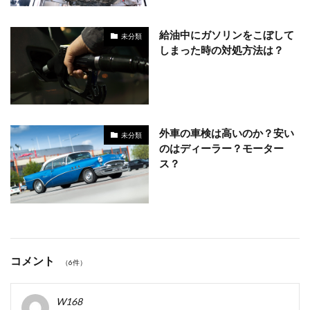
給油中にガソリンをこぼして
未分類
しまった時の対処方法は？
外車の車検は高いのか？安い
未分類
のはディーラー？モーター
ス？
コメント
（6件）
W168