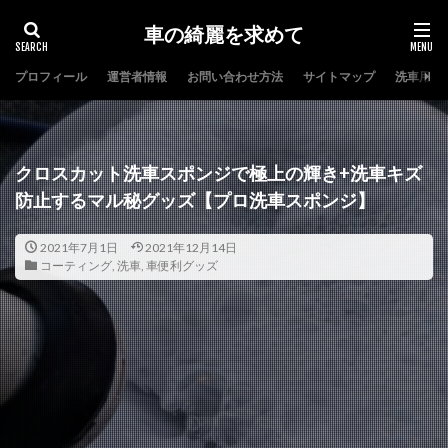
車の綺麗を求めて
プロフィール
運営者情報
お問い合わせ方法
サイトマップ
洗車用品
タグ
コーティング
ヘッドライト
洗車
自動車保険
クロスカット洗車スポンジで極上の輝き+洗車キズ
検索
防止するマル秘グッズ【プロ洗車スポンジ】
2021年7月1日
2021年12月14日
コーティング
,
洗車
,
車便利グッズ